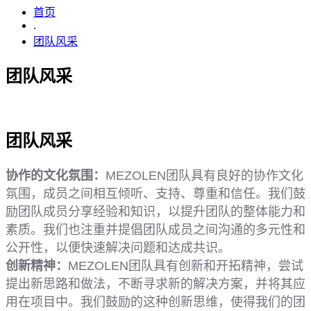
首页
.
团队风采
团队风采
团队风采
协作的文化氛围：
MEZOLEN团队具有良好的协作文化
氛围，成员之间相互倾听、支持、尊重和信任。我们鼓
励团队成员分享经验和知识，以提升团队的整体能力和
素质。我们也注重并提倡团队成员之间沟通的多元性和
公开性，以便快速解决问题和达成共识。
创新精神：
MEZOLEN团队具有创新和开拓精神，尝试
提出新思路和做法，不断寻求新的解决方案，并将其应
用在项目中。我们鼓励的这种创新思维，使得我们的团